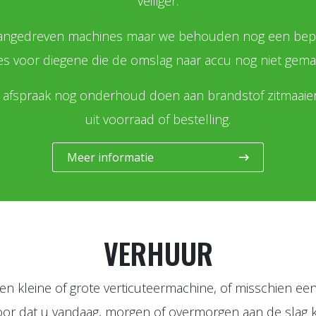
veiliger.
 aangedreven machines maar we behouden nog een beper
s voor diegene die de omslag naar accu nog niet ge
afspraak nog onderhoud doen aan brandstof zitmaaiers. 
uit voorraad of bestelling.
Meer informatie
VERHUUR
n kleine of grote verticuteermachine, of misschien een 
oor dat u vandaag, morgen of overmorgen aan de slag k