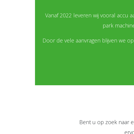
Vanaf 2022 leveren wij vooral accu
park machine
Door de vele aanvragen blijven we op 
Bent u op zoek naar ee
erv