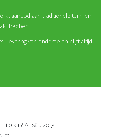
kt aanbod aan traditionele tuin- en
maakt hebben.
Levering van onderdelen blijft altijd,
trilplaat? ArtsCo zorgt
unt.