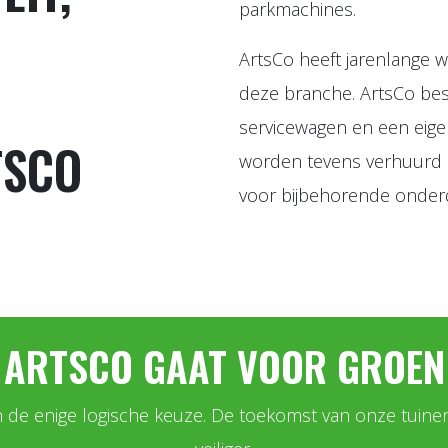
parkmachines.
ArtsCo heeft jarenlange w
deze branche. ArtsCo bes
servicewagen en een eige
TSCO
worden tevens verhuurd 
voor bijbehorende onder
ARTSCO GAAT VOOR GROEN
 de enige logische keuze. De toekomst van onze tuinen