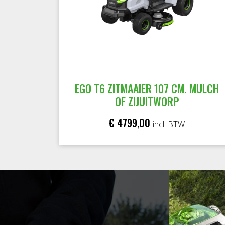
EGO T6 ZITMAAIER 107 CM. MULCH
OF ZIJUITWORP
€ 4799,00
incl. BTW